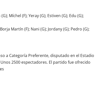
(G); Míchel (F); Yeray (G); Estiven (G); Edu (G);
 Borja Martín (F); Nani (G); Jordany (G); Pedro (G);
enso a Categoría Preferente, disputado en el Estadio
. Unos 2500 espectadores. El partido fue ofrecido
.es