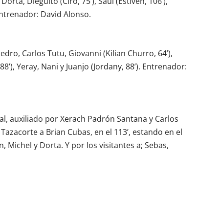
Dorta, Dieguito (Ciro, 75’), Saúl (Estiven, 106’),
 Entrenador: David Alonso.
edro, Carlos Tutu, Giovanni (Kilian Churro, 64’),
8’), Yeray, Nani y Juanjo (Jordany, 88’). Entrenador:
al, auxiliado por Xerach Padrón Santana y Carlos
Tazacorte a Brian Cubas, en el 113’, estando en el
, Michel y Dorta. Y por los visitantes a; Sebas,