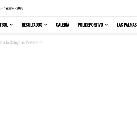
s - 7 agosto - 2026
TBOL
RESULTADOS
GALERÍA
POLIDEPORTIVO
LAS PALMAS
de a la Categoría Preferente