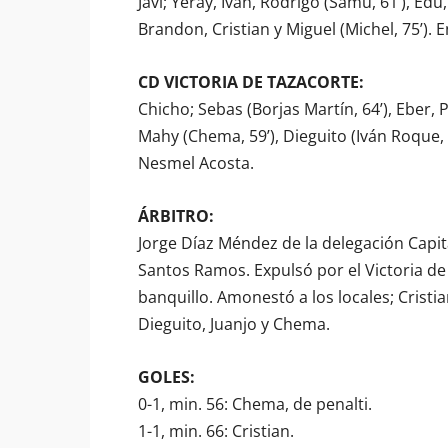
Javi; Yeray, Iván, Rodrigo (Samu, 61’), Edu, 
Brandon, Cristian y Miguel (Michel, 75’).
CD VICTORIA DE TAZACORTE:
Chicho; Sebas (Borjas Martín, 64’), Eber, P
Mahy (Chema, 59’), Dieguito (Iván Roque, 8
Nesmel Acosta.
ÁRBITRO:
Jorge Díaz Méndez de la delegación Capit
Santos Ramos. Expulsó por el Victoria de 
banquillo. Amonestó a los locales; Cristian
Dieguito, Juanjo y Chema.
GOLES:
0-1, min. 56: Chema, de penalti.
1-1, min. 66: Cristian.