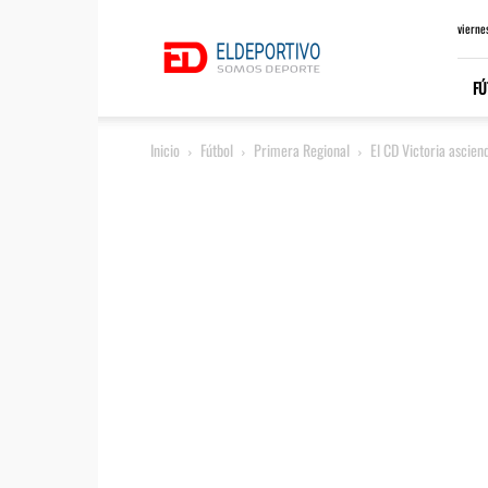
ElDeportivo.es
vierne
FÚ
Inicio
Fútbol
Primera Regional
El CD Victoria ascien