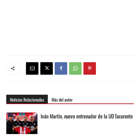
Noticias Relacionadas
Más del autor
Iván Martín, nuevo entrenador de la UD Tacoronte