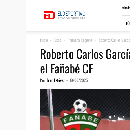
ElDeportivo.es
sábado
FÚ
Inicio
Fútbol
Primera Regional
Roberto Carlos Garcí
Roberto Carlos Garc
el Fañabé CF
Por
Fran Estévez
-
19/06/2025