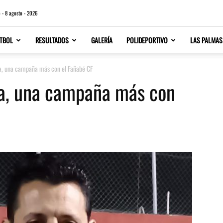
 - 8 agosto - 2026
TBOL
RESULTADOS
GALERÍA
POLIDEPORTIVO
LAS PALMAS
a, una campaña más con el Fañabé CF
ía, una campaña más con