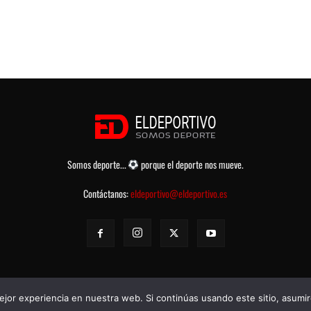
Somos deporte...
porque el deporte nos mueve.
Contáctanos:
eldeportivo@eldeportivo.es
jor experiencia en nuestra web. Si continúas usando este sitio, asumi
rvados -
Política de Privacidad
-
Aviso legal
-
Contacto