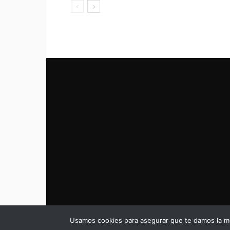
Usamos cookies para asegurar que te damos la me
© eldeportivo.es 2008 - 2025 Todos los Derechos Rese