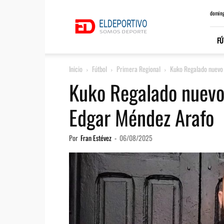
ElDeportivo.es
doming
FÚ
Inicio
Fútbol
Primera Regional
Kuko Regalado nuevo 
Kuko Regalado nuevo 
Edgar Méndez Arafo
Por
Fran Estévez
-
06/08/2025