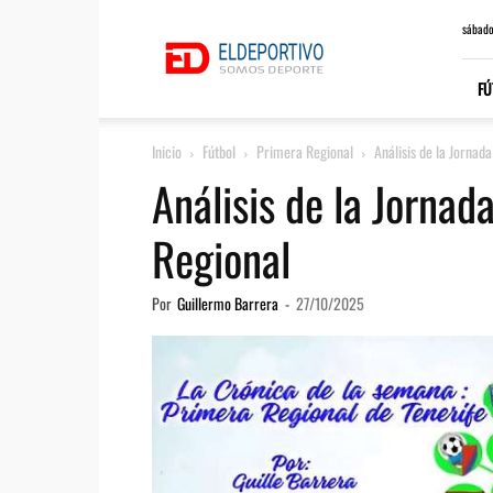
ElDeportivo.es
sábado
FÚ
Inicio
Fútbol
Primera Regional
Análisis de la Jornad
Análisis de la Jornad
Regional
Por
Guillermo Barrera
-
27/10/2025