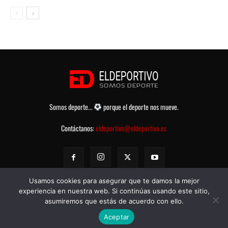
Somos deporte...
porque el deporte nos mueve.
Contáctanos:
eldeportivo@eldeportivo.es
Usamos cookies para asegurar que te damos la mejor
experiencia en nuestra web. Si continúas usando este sitio,
asumiremos que estás de acuerdo con ello.
© eldeportivo.es 2008 - 2025 Todos los Derechos Reservados -
Política
Aceptar
de Privacidad
-
Aviso legal
-
Contacto