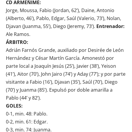
CD ARMEÑIME:
Jorge, Moussa, Fabio (Jordan, 62’), Daine, Antonio
(Alberto, 46’), Pablo, Edgar, Saúl (Valerio, 73’), Nolan,
Djavan (Juanma, 55’), Diego (Jeremy, 73’).
Entrenador:
Ale Ramos.
ÁRBITRO:
Adrián Farnós Grande, auxiliado por Desirée de León
Hernández y César Martín García. Amonestó por
parte local a Joaquín Jesús (25’), Javier (38’), Yeison
(41’), Aitor (70’), John Jairo (74’) y Aday (77’); y por parte
visitante a Fabio (16’), Djavan (35’), Saúl (70’), Diego
(70’) y Juanma (85’). Expulsó por doble amarilla a
Pablo (44’ y 82’).
GOLES:
0-1, min. 48: Pablo.
0-2, min. 61: Edgar.
0-3, min. 74: Juanma.