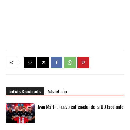
Noticias Relacionadas
Más del autor
Iván Martín, nuevo entrenador de la UD Tacoronte