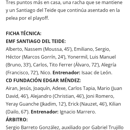
Tres puntos más en casa, una racha que se mantiene
y un Santiago del Teide que continúa asentado en la
pelea por el playoff.
FICHA TÉCNICA:
EMF SANTIAGO DEL TEIDE:
Alberto, Nassem (Moussa, 45’), Emiliano, Sergio,
Héctor (Marcos Gorrín, 24’), Yonermil, Luis Manuel
(Bruno, 33’), Carlos, Tito Ferrer (Álvaro, 72’), Alegría
(Francisco, 72’), Nico.
Entrenador:
Isaac de León.
CD FUNDACIÓN EDGAR MÉNDEZ:
Airan, Jesús, Joaquín, Adexe, Carlos Tapia, Mario (Juan
David, 46’), Alejandro (Christian, 46’), Joni Romero,
Yeray Guanche (Jkadim, 12’), Erick (Nauzet, 46’), Kilian
(Dailo, 67’).
Entrenador:
Ignacio Marrero.
ÁRBITRO:
Sergio Barreto González, auxiliado por Gabriel Trujillo