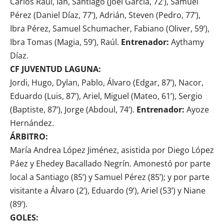
Carlos Raúl, Ian, Santiago (Joel García, 72’), Samuel
Pérez (Daniel Díaz, 77’), Adrián, Steven (Pedro, 77’),
Ibra Pérez, Samuel Schumacher, Fabiano (Oliver, 59’),
Ibra Tomas (Magia, 59’), Raúl.
Entrenador:
Aythamy
Díaz.
CF JUVENTUD LAGUNA:
Jordi, Hugo, Dylan, Pablo, Álvaro (Edgar, 87’), Nacor,
Eduardo (Luis, 87’), Ariel, Miguel (Mateo, 61’), Sergio
(Baptiste, 87’), Jorge (Abdoul, 74’).
Entrenador:
Ayoze
Hernández.
ÁRBITRO:
María Andrea López Jiménez, asistida por Diego López
Páez y Ehedey Bacallado Negrín. Amonestó por parte
local a Santiago (85’) y Samuel Pérez (85’); y por parte
visitante a Álvaro (2’), Eduardo (9’), Ariel (53’) y Niane
(89’).
GOLES: