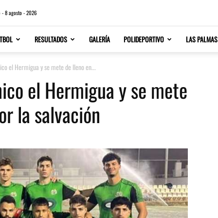
 - 8 agosto - 2026
TBOL
RESULTADOS
GALERÍA
POLIDEPORTIVO
LAS PALMAS
ico el Hermigua y se mete de lleno en...
nico el Hermigua y se mete
or la salvación