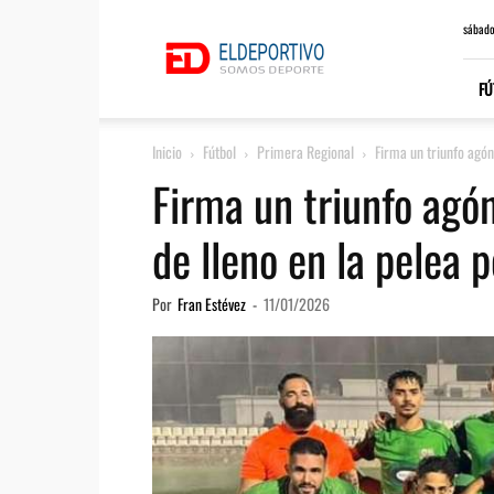
ElDeportivo.es
sábado
FÚ
Inicio
Fútbol
Primera Regional
Firma un triunfo agón
Firma un triunfo agó
de lleno en la pelea p
Por
Fran Estévez
-
11/01/2026