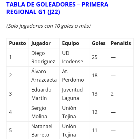
TABLA DE GOLEADORES – PRIMERA
REGIONAL G1 (J22)
(Solo jugadores con 10 goles o más)
Puesto
Jugador
Equipo
Goles
Penaltis
Diego
UD
1
25
—
Rodríguez
Icodense
Álvaro
At.
2
18
—
Arrazcaeta
Perdomo
Eduardo
Juventud
3
13
2
Martín
Laguna
Sergio
Unión
4
12
—
Molina
Tejina
Natanael
Unión
5
11
—
Barreto
Tejina