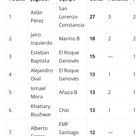
San
Adán
1
Lorenzo
27
3
2
Pérez
Constancia
Jairo
2
Marino B
18
2
2
Izquierdo
Esteban
El Roque
3
15
—
1
Baptista
Genovés
Alejandro
El Roque
4
13
1
1
Oval
Genovés
Ismael
5
Añaza B
13
2
1
Mora
Khattary
6
Chío
13
1
1
Bouhwar
EMF
Alberto
7
Santiago
12
—
1