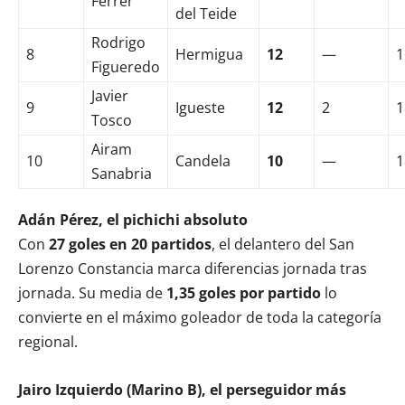
Ferrer
del Teide
Rodrigo
8
Hermigua
12
—
1
Figueredo
Javier
9
Igueste
12
2
1
Tosco
Airam
10
Candela
10
—
1
Sanabria
Adán Pérez, el pichichi absoluto
Con
27 goles en 20 partidos
, el delantero del San
Lorenzo Constancia marca diferencias jornada tras
jornada. Su media de
1,35 goles por partido
lo
convierte en el máximo goleador de toda la categoría
regional.
Jairo Izquierdo (Marino B), el perseguidor más