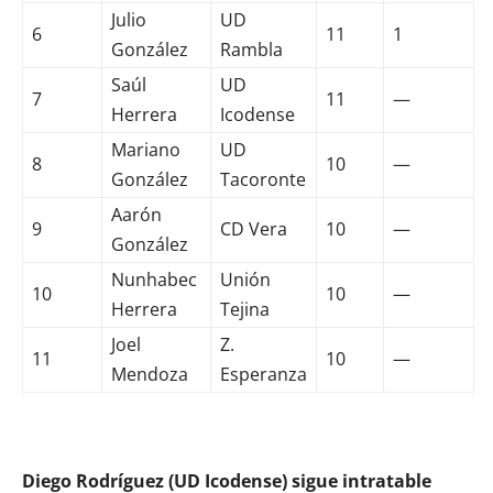
Julio
UD
6
11
1
González
Rambla
Saúl
UD
7
11
—
Herrera
Icodense
Mariano
UD
8
10
—
González
Tacoronte
Aarón
9
CD Vera
10
—
González
Nunhabec
Unión
10
10
—
Herrera
Tejina
Joel
Z.
11
10
—
Mendoza
Esperanza
Diego Rodríguez (UD Icodense) sigue intratable