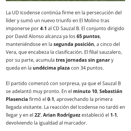
La UD Icodense continúa firme en la persecución del
líder y sumó un nuevo triunfo en El Molino tras
imponerse por
4‑1
al CD Sauzal B. El conjunto dirigido
por David Alonso alcanza ya los
65 puntos
,
manteniéndose en la
segunda posición
, a cinco del
Vera, que encabeza la clasificación. El filial sauzalero,
por su parte, acumula
tres jornadas sin ganar
y
queda en la
undécima plaza
con 34 puntos.
El partido comenzó con sorpresa, ya que el Sauzal B
se adelantó muy pronto. En el
minuto 10
,
Sebastián
Plasencia
firmó el
0‑1
, aprovechando la primera
llegada visitante. La reacción del Icodense no tardó en
llegar y en el
22’
,
Arian Rodríguez
estableció el
1‑1
,
devolviendo la igualdad al marcador.