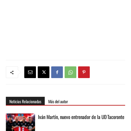
Noticias Relacionadas
Más del autor
Iván Martín, nuevo entrenador de la UD Tacoronte