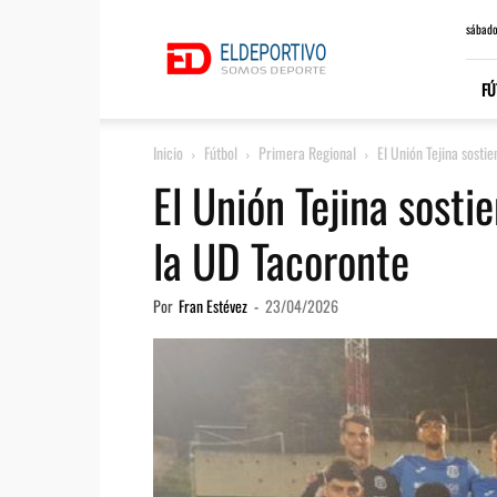
ElDeportivo.es
sábado
FÚ
Inicio
Fútbol
Primera Regional
El Unión Tejina sosti
El Unión Tejina sosti
la UD Tacoronte
Por
Fran Estévez
-
23/04/2026