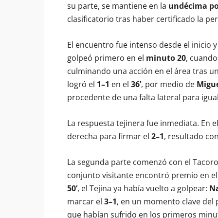
su parte, se mantiene en la
undécima po
clasificatorio tras haber certificado la 
El encuentro fue intenso desde el inicio 
golpeó primero en el
minuto 20
, cuand
culminando una acción en el área tras u
logró el
1–1
en el
36’
, por medio de
Migue
procedente de una falta lateral para igua
La respuesta tejinera fue inmediata. En e
derecha para firmar el
2–1
, resultado co
La segunda parte comenzó con el Tacoro
conjunto visitante encontró premio en e
50’
, el Tejina ya había vuelto a golpear:
N
marcar el
3–1
, en un momento clave del pa
que habían sufrido en los primeros minu