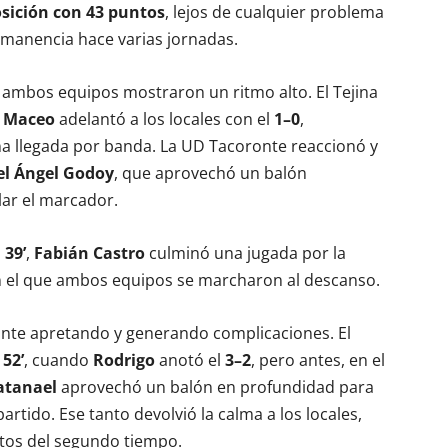
sición con 43 puntos
, lejos de cualquier problema
permanencia hace varias jornadas.
y ambos equipos mostraron un ritmo alto. El Tejina
o
Maceo
adelantó a los locales con el
1–0
,
na llegada por banda. La UD Tacoronte reaccionó y
l Ángel Godoy
, que aprovechó un balón
lar el marcador.
l
39’
,
Fabián Castro
culminó una jugada por la
n el que ambos equipos se marcharon al descanso.
nte apretando y generando complicaciones. El
l
52’
, cuando
Rodrigo
anotó el
3–2
, pero antes, en el
atanael
aprovechó un balón en profundidad para
rtido. Ese tanto devolvió la calma a los locales,
tos del segundo tiempo.