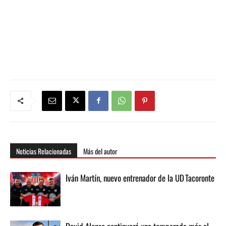
Noticias Relacionadas
Más del autor
Iván Martín, nuevo entrenador de la UD Tacoronte