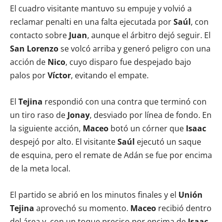
El cuadro visitante mantuvo su empuje y volvió a
reclamar penalti en una falta ejecutada por
Saúl
, con
contacto sobre
Juan
, aunque el árbitro dejó seguir. El
San Lorenzo
se volcó arriba y generó peligro con una
acción de
Nico
, cuyo disparo fue despejado bajo
palos por
Víctor
, evitando el empate.
El
Tejina
respondió con una contra que terminó con
un tiro raso de
Jonay
, desviado por línea de fondo. En
la siguiente acción,
Maceo
botó un córner que
Isaac
despejó por alto. El visitante
Saúl
ejecutó un saque
de esquina, pero el remate de Adán se fue por encima
de la meta local.
El partido se abrió en los minutos finales y el
Unión
Tejina
aprovechó su momento.
Maceo
recibió dentro
del área y, con un toque preciso por encima de
Isaac
,