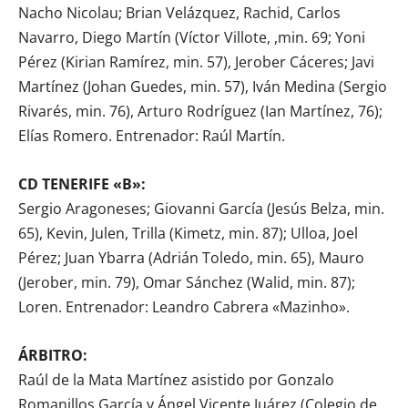
Nacho Nicolau; Brian Velázquez, Rachid, Carlos
Navarro, Diego Martín (Víctor Villote, ,min. 69; Yoni
Pérez (Kirian Ramírez, min. 57), Jerober Cáceres; Javi
Martínez (Johan Guedes, min. 57), Iván Medina (Sergio
Rivarés, min. 76), Arturo Rodríguez (Ian Martínez, 76);
Elías Romero. Entrenador: Raúl Martín.
CD TENERIFE «B»:
Sergio Aragoneses; Giovanni García (Jesús Belza, min.
65), Kevin, Julen, Trilla (Kimetz, min. 87); Ulloa, Joel
Pérez; Juan Ybarra (Adrián Toledo, min. 65), Mauro
(Jerober, min. 79), Omar Sánchez (Walid, min. 87);
Loren. Entrenador: Leandro Cabrera «Mazinho».
ÁRBITRO:
Raúl de la Mata Martínez asistido por Gonzalo
Romanillos García y Ángel Vicente Juárez (Colegio de