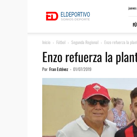
ElDeportivo.es
jueves
FÚ
Inicio
Fútbol
Segunda Regional
Enzo refuerza la plan
Enzo refuerza la plan
Por
Fran Estévez
-
01/07/2019