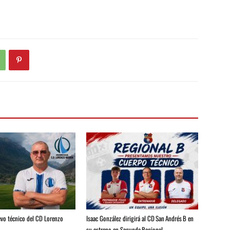
evo técnico del CD Lorenzo
Isaac González dirigirá al CD San Andrés B en
su estreno en Segunda Regional