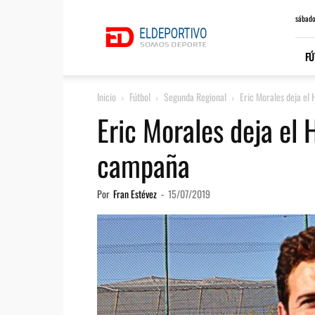
ElDeportivo.es
sábado
FÚ
Inicio
Fútbol
Segunda Regional
Eric Morales deja el
Eric Morales deja el 
campaña
Por
Fran Estévez
-
15/07/2019