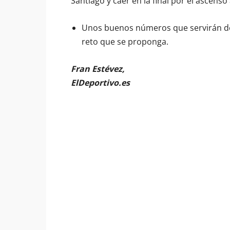
Santiago y caer en la final por el ascens
Unos buenos números que servirán de 
reto que se proponga.
Fran Estévez,
ElDeportivo.es