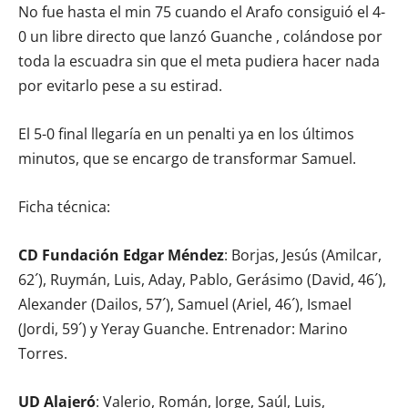
No fue hasta el min 75 cuando el Arafo consiguió el 4-
0 un libre directo que lanzó Guanche , colándose por
toda la escuadra sin que el meta pudiera hacer nada
por evitarlo pese a su estirad.
El 5-0 final llegaría en un penalti ya en los últimos
minutos, que se encargo de transformar Samuel.
Ficha técnica:
CD Fundación Edgar Méndez
: Borjas, Jesús (Amilcar,
62´), Ruymán, Luis, Aday, Pablo, Gerásimo (David, 46´),
Alexander (Dailos, 57´), Samuel (Ariel, 46´), Ismael
(Jordi, 59´) y Yeray Guanche. Entrenador: Marino
Torres.
UD Alajeró
: Valerio, Román, Jorge, Saúl, Luis,