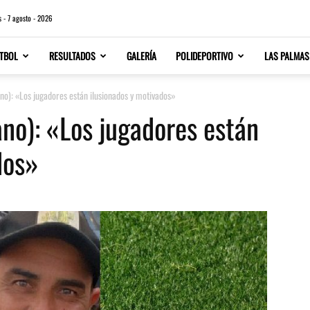
s - 7 agosto - 2026
TBOL
RESULTADOS
GALERÍA
POLIDEPORTIVO
LAS PALMAS
o): «Los jugadores están ilusionados y motivados»
no): «Los jugadores están
dos»