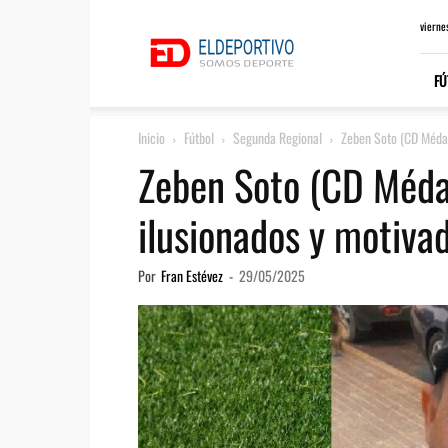
ElDeportivo.es
vierne
FÚ
Inicio
Fútbol
Segunda Regional
Zeben Soto (CD Médan
Zeben Soto (CD Méda
ilusionados y motiva
Por
Fran Estévez
-
29/05/2025