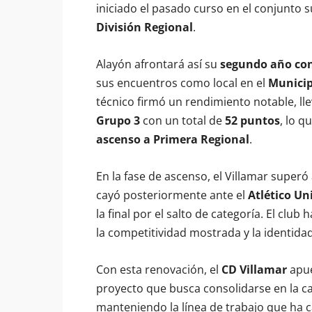
iniciado el pasado curso en el conjunto 
División Regional
.
Alayón afrontará así su
segundo año co
sus encuentros como local en el
Municipa
técnico firmó un rendimiento notable, ll
Grupo 3
con un total de
52 puntos
, lo q
ascenso a Primera Regional
.
En la fase de ascenso, el Villamar superó
cayó posteriormente ante el
Atlético U
la final por el salto de categoría. El clu
la competitividad mostrada y la identidad
Con esta renovación, el
CD Villamar
apue
proyecto que busca consolidarse en la cat
manteniendo la línea de trabajo que ha 