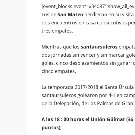
[event_blocks event=»34087″ show_all_ev
Los de
San Mateo
perdieron en su visita 
dos encuentros en casa consecutivos per
tres empates.
Mientras que los
santaursuleros
empatar
dos jornadas sin vencer y sin marcar gol
goles, cinco desplazamientos sin ganar; 
cinco empates.
La temporada 2017/2018 el Santa Úrsula v
santaursuleros golearon por 4-1 en campo
de la Delegación, de Las Palmas de Gran 
A las 18 : 00 horas el Unión Güímar (36
puntos);