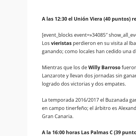
A las 12:30 el Unión Viera (40 puntos) r
[event_blocks event=»34085″ show_all_ev
Los
vieristas
perdieron en su visita al Ib
ganando; como locales han cedido una d
Mientras que los de
Willy Barroso
fueron
Lanzarote y llevan dos jornadas sin ganar
logrado dos victorias y dos empates.
La temporada 2016/2017 el Buzanada ganó
en campo tinerfeño; el árbitro es Alexan
Gran Canaria.
A la 16:00 horas Las Palmas C (39 punto