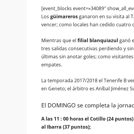
[event_blocks event=»34089″ show_all_ev
Los
güimareros
ganaron en su visita al 
vencer; como locales han cedido cuatro 
Mientras que el
filial blanquiazul
ganó e
tres salidas consecutivas perdiendo y sin 
últimas sin anotar goles; como visitantes
empates.
La temporada 2017/2018 el Tenerife B ven
en Geneto; el árbitro es Aníbal Jiménez 
El DOMINGO se completa la jornad
A las 11 : 00 horas el Cotillo (24 punto
al Ibarra (37 puntos);