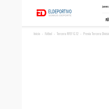
ElDeportivo.es
jueves
FÚ
Inicio
Fútbol
Tercera RFEF G.12
Previa Tercera Divis