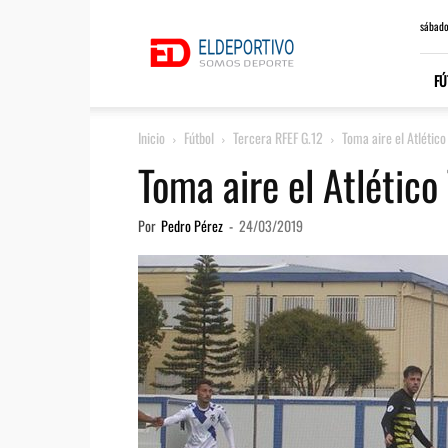
ElDeportivo.es
sábado
FÚ
Inicio
Fútbol
Tercera RFEF G.12
Toma aire el Atlétic
Toma aire el Atlético
Por
Pedro Pérez
-
24/03/2019