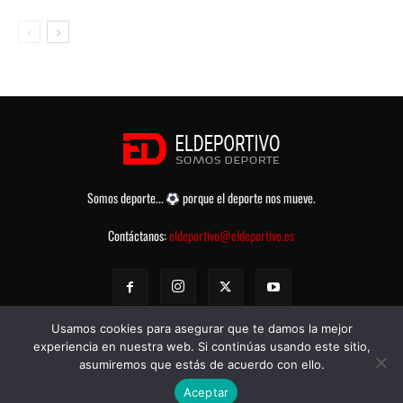
Somos deporte...
porque el deporte nos mueve.
Contáctanos:
eldeportivo@eldeportivo.es
Usamos cookies para asegurar que te damos la mejor
experiencia en nuestra web. Si continúas usando este sitio,
asumiremos que estás de acuerdo con ello.
© eldeportivo.es 2008 - 2025 Todos los Derechos Reservados -
Política
Aceptar
de Privacidad
-
Aviso legal
-
Contacto