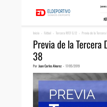
ElDeportivo.es
jueves
FÚ
Inicio
Fútbol
Tercera RFEF G.12
Previa de la Tercera 
Previa de la Tercera 
38
Por
Juan Carlos Alvarez
-
17/05/2019