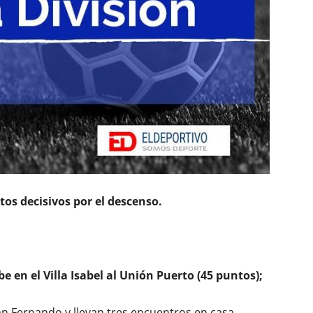
os decisivos por el descenso.
be en el Villa Isabel al Unión Puerto (45 puntos);
San Fernando y llevan tres encuentros en casa