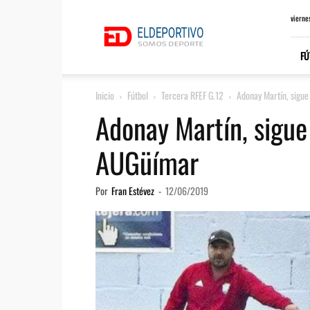
ElDeportivo.es
vierne
FÚ
Inicio
Fútbol
Tercera RFEF G.12
Adonay Martín, sigu
Adonay Martín, sigu
AUGüímar
Por
Fran Estévez
-
12/06/2019