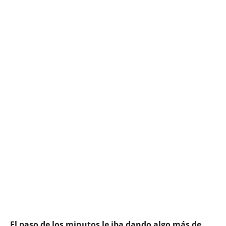
El paso de los minutos le iba dando algo más de