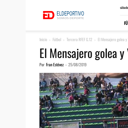
ElDeportivo.es
sábado
FÚ
Inicio
Fútbol
Tercera RFEF G.12
El Mensajero golea y 
El Mensajero golea y 
Por
Fran Estévez
-
25/08/2019