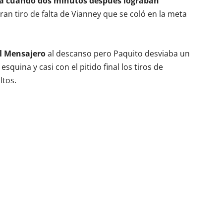
esa cuando dos minutos después lograban
ran tiro de falta de Vianney que se coló en la meta
el Mensajero
al descanso pero Paquito desviaba un
squina y casi con el pitido final los tiros de
ltos.