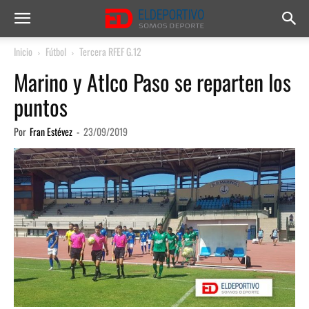
Inicio
Fútbol
Tercera RFEF G.12
Marino y Atlco Paso se reparten los
puntos
Por
Fran Estévez
-
23/09/2019