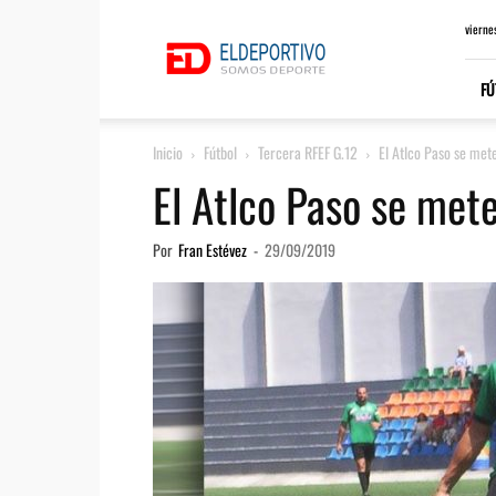
ElDeportivo.es
vierne
FÚ
Inicio
Fútbol
Tercera RFEF G.12
El Atlco Paso se mete
El Atlco Paso se mete
Por
Fran Estévez
-
29/09/2019