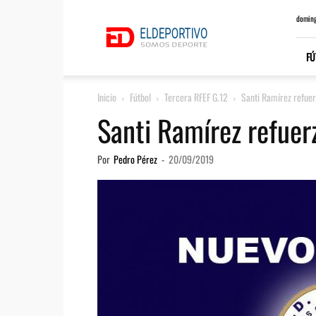
ElDeportivo.es
doming
FÚ
Inicio
Fútbol
Tercera RFEF G.12
Santi Ramírez refuer
Santi Ramírez refuer
Por
Pedro Pérez
-
20/09/2019