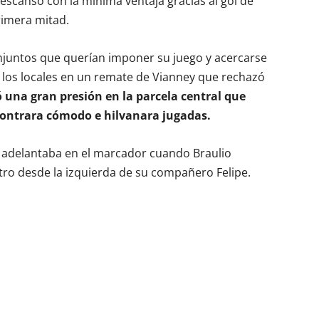
descanso con la mínima ventaja gracias al gol de
rimera mitad.
njuntos que querían imponer su juego y acercarse
ra los locales en un remate de Vianney que rechazó
ó una gran presión en la parcela central que
contrara cómodo e hilvanara jugadas.
se adelantaba en el marcador cuando Braulio
tro desde la izquierda de su compañero Felipe.