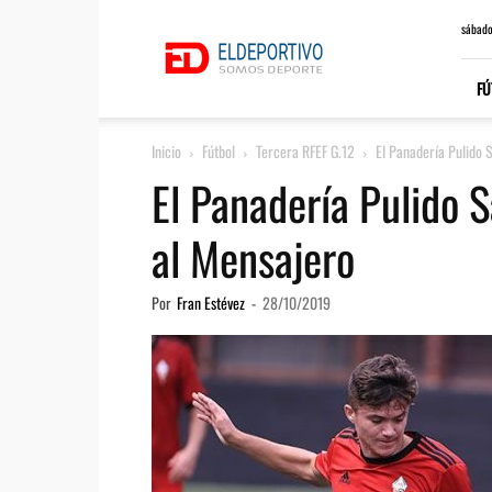
ElDeportivo.es
sábado
FÚ
Inicio
Fútbol
Tercera RFEF G.12
El Panadería Pulido 
El Panadería Pulido 
al Mensajero
Por
Fran Estévez
-
28/10/2019