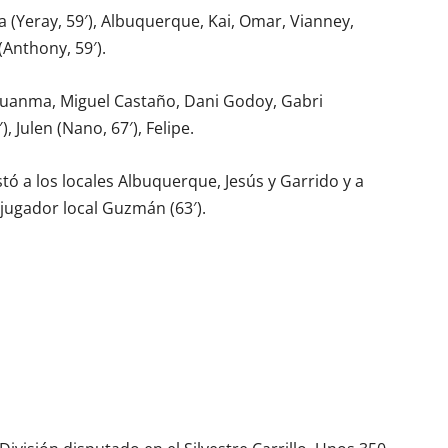
 (Yeray, 59′), Albuquerque, Kai, Omar, Vianney,
(Anthony, 59′).
 Juanma, Miguel Castaño, Dani Godoy, Gabri
, Julen (Nano, 67′), Felipe.
 a los locales Albuquerque, Jesús y Garrido y a
l jugador local Guzmán (63′).