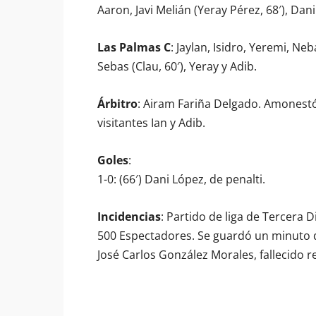
Aaron, Javi Melián (Yeray Pérez, 68′), Dan
Las Palmas C
: Jaylan, Isidro, Yeremi, Neba
Sebas (Clau, 60′), Yeray y Adib.
Árbitro
: Airam Fariña Delgado. Amonestó a
visitantes Ian y Adib.
Goles
:
1-0: (66′) Dani López, de penalti.
Incidencias
: Partido de liga de Tercera 
500 Espectadores. Se guardó un minuto d
José Carlos González Morales, fallecido 