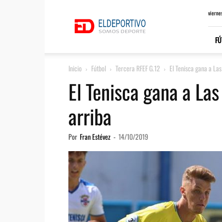
ElDeportivo.es
vierne
FÚ
Inicio
Fútbol
Tercera RFEF G.12
El Tenisca gana a La
El Tenisca gana a La
arriba
Por
Fran Estévez
-
14/10/2019