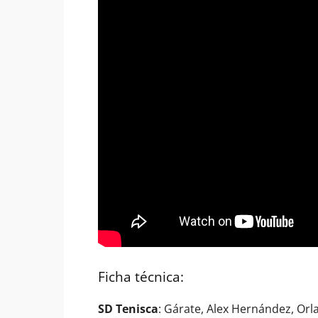
Ficha técnica:
SD Tenisca
: Gárate, Alex Hernández, Orla