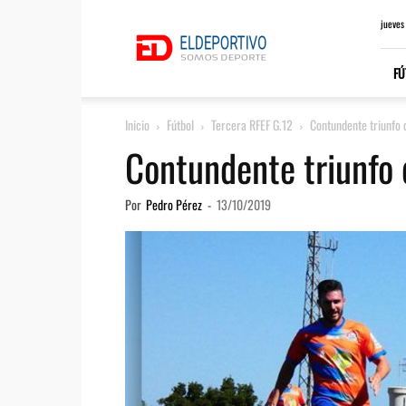
ElDeportivo.es
jueves
FÚ
Inicio
Fútbol
Tercera RFEF G.12
Contundente triunfo 
Contundente triunfo 
Por
Pedro Pérez
-
13/10/2019