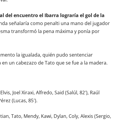
l del encuentro el Ibarra lograría el gol de la
enda señalaría como penalti una mano del jugador
Sesma transformó la pena máxima y ponía por
mento la igualada, quién pudo sentenciar
ra en un cabezazo de Tato que se fue a la madera.
is, Joel Xiraxi, Alfredo, Said (Salúl, 82′), Raúl
Pérez (Lucas, 85′).
stian, Tato, Mendy, Kawi, Dylan, Coly, Alexis (Sergio,