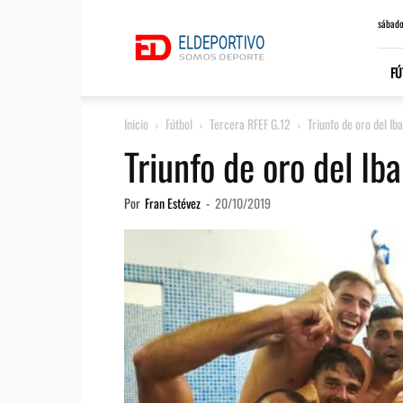
ElDeportivo.es
sábado
FÚ
Inicio
Fútbol
Tercera RFEF G.12
Triunfo de oro del Ib
Triunfo de oro del Iba
Por
Fran Estévez
-
20/10/2019