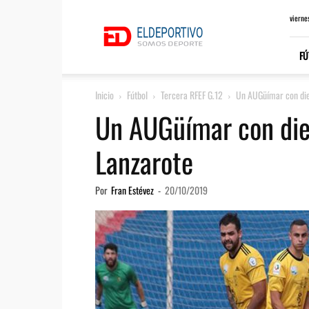
ElDeportivo.es
vierne
FÚ
Inicio
Fútbol
Tercera RFEF G.12
Un AUGüímar con die
Un AUGüímar con die
Lanzarote
Por
Fran Estévez
-
20/10/2019