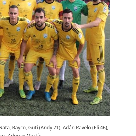
Nata, Rayco, Guti (Andy 71), Adán Ravelo (Eli 46),
dor: Adonay Martín