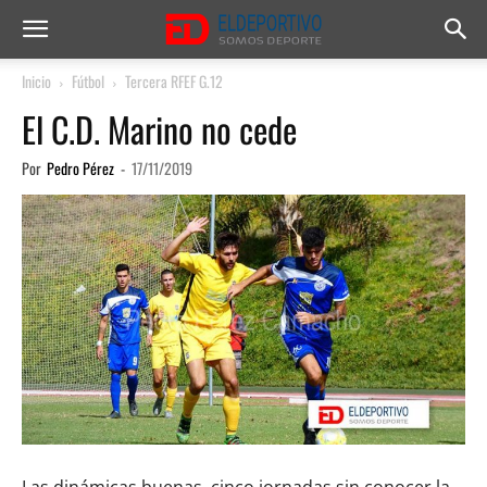
Inicio
Fútbol
Tercera RFEF G.12
El C.D. Marino no cede
Por
Pedro Pérez
-
17/11/2019
Las dinámicas buenas, cinco jornadas sin conocer la