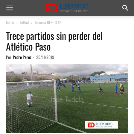
Inicio
Fútbol
Tercera RFEF G.12
Trece partidos sin perder del
Atlético Paso
Por
Pedro Pérez
-
25/11/2019