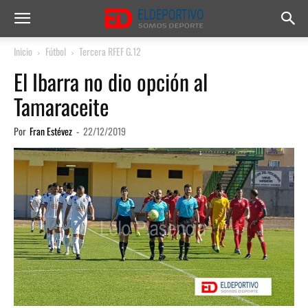
Inicio
Fútbol
Tercera RFEF G.12
El Ibarra no dio opción al
Tamaraceite
Por
Fran Estévez
-
22/12/2019