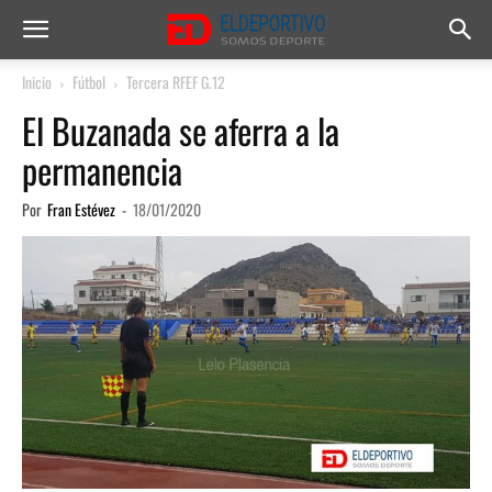
Inicio
Fútbol
Tercera RFEF G.12
El Buzanada se aferra a la
permanencia
Por
Fran Estévez
-
18/01/2020