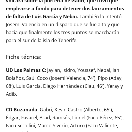
volcara sobre la portería de Gabri, que tuvo que
emplearse a fondo para detener dos lanzamientos
de falta de Luis García y Nebai.
También lo intentó
Josemi Valencia en un disparo que se fue alto y que
hacía que finalmente los tres puntos se marcharán
para el sur de la isla de Tenerife.
Ficha técnica:
UD Las Palmas C
: Jaylan, Isidro, Youssef, Nebai, Ian
Bolaños, Saúl Coco (Josemi Valencia, 74′), Pipo (Aday,
68′), Luis García, Diego Hernández (Clau, 46′), Yeray y
Adib.
CD Buzanada
: Gabri, Kevin Castro (Alberto, 65′),
Édgar, Favarel, Brad, Ramsés, Lionel (Facu Pérez, 65′),
Facu Scrollini, Marco Siverio, Arturo (Facu Valiente,