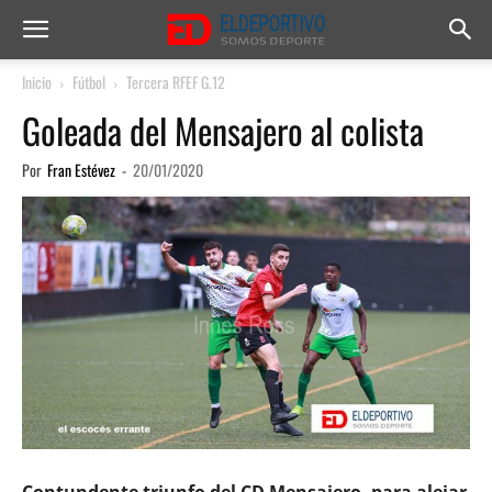
Inicio
Fútbol
Tercera RFEF G.12
Goleada del Mensajero al colista
Por
Fran Estévez
-
20/01/2020
Contundente triunfo del CD Mensajero, para alejar