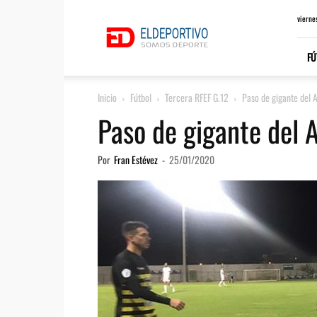
ElDeportivo.es
vierne
FÚ
Inicio
Fútbol
Tercera RFEF G.12
Paso de gigante del 
Paso de gigante del A
Por
Fran Estévez
-
25/01/2020