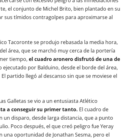
 acercarse con excesivo peligro a las inmediaciones
te, el conjunto de Michel Brito, bien plantado en su
har sus tímidos contragolpes para aproximarse al
tico Tacoronte se produjo rebasada la media hora,
del área, que se marchó muy cerca de la portería
primer tiempo,
el cuadro aronero disfrutó de una de
to ejecutado por Balduino, desde el borde del área,
 El partido llegó al descanso sin que se moviese el
as Galletas se vio a un entusiasta Atlético
sta a conseguir su primer tanto.
El cuadro de
n un disparo, desde larga distancia, que a punto
lio. Poco después, el que creó peligro fue Yeray
con una oportunidad de Jonathan Sesma, pero el