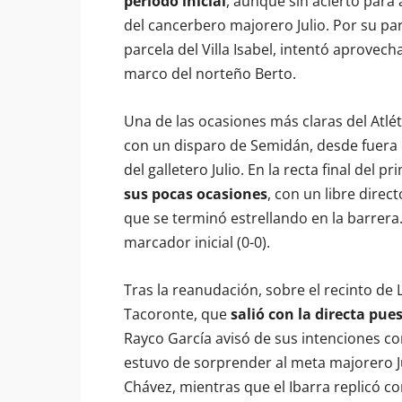
período inicial
, aunque sin acierto para
del cancerbero majorero Julio. Por su par
parcela del Villa Isabel, intentó aprovec
marco del norteño Berto.
Una de las ocasiones más claras del Atlé
con un disparo de Semidán, desde fuera 
del galletero Julio. En la recta final del 
sus pocas ocasiones
, con un libre direc
que se terminó estrellando en la barrera.
marcador inicial (0-0).
Tras la reanudación, sobre el recinto de L
Tacoronte, que
salió con la directa pue
Rayco García avisó de sus intenciones co
estuvo de sorprender al meta majorero Ju
Chávez, mientras que el Ibarra replicó 