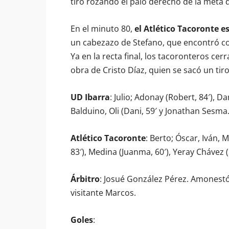
tiro rozando el palo derecho de la meta 
En el minuto 80,
el Atlético Tacoronte 
un cabezazo de Stefano, que encontró con
Ya en la recta final, los tacoronteros ce
obra de Cristo Díaz, quien se sacó un tiro
UD Ibarra
: Julio; Adonay (Robert, 84′), Da
Balduino, Oli (Dani, 59′ y Jonathan Sesma
Atlético Tacoronte
: Berto; Óscar, Iván,
83′), Medina (Juanma, 60′), Yeray Chávez (
Árbitro
: Josué González Pérez. Amonestó 
visitante Marcos.
Goles
: