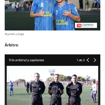
Ruymán y Jorge.
Árbitro
:
Trío arbitral y capitanes.
1
de 3