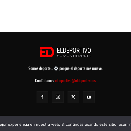
Somos deporte...
porque el deporte nos mueve.
Contáctanos:
eldeportivo@eldeportivo.es
jor experiencia en nuestra web. Si continúas usando este sitio, asumi
rvados -
Política de Privacidad
-
Aviso legal
-
Contacto