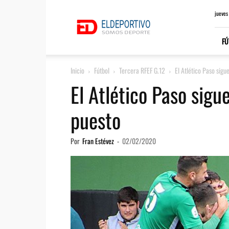
ElDeportivo.es
jueves
FÚ
Inicio
Fútbol
Tercera RFEF G.12
El Atlético Paso sigu
El Atlético Paso sigu
puesto
Por
Fran Estévez
-
02/02/2020