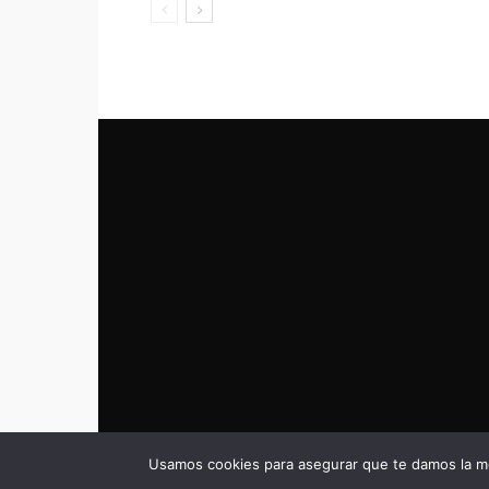
Usamos cookies para asegurar que te damos la me
© eldeportivo.es 2008 - 2025 Todos los Derechos Rese