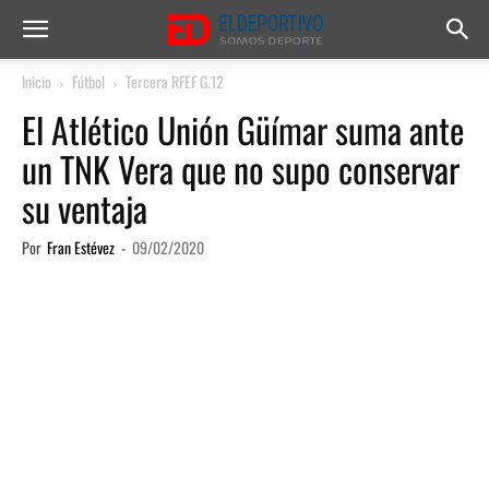
Inicio
Fútbol
Tercera RFEF G.12
El Atlético Unión Güímar suma ante
un TNK Vera que no supo conservar
su ventaja
Por
Fran Estévez
-
09/02/2020