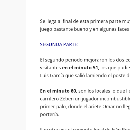
Se llega al final de esta primera parte m
juego bastante bueno y en algunas faces br
SEGUNDA PARTE:
El segundo periodo mejoraron los dos equ
visitantes
en el minuto 51
, los que pudi
Luis García que salió lamiendo el poste d
En el minuto 60
, son los locales lo que l
carrilero Zeben un jugador incombustible,
primer palo, donde el ariete Omar no lleg
portería.
Fue otra vez el conjunto local de Iván Ro