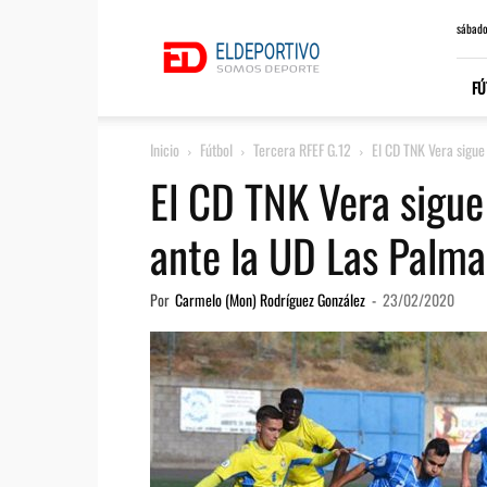
ElDeportivo.es
sábado
FÚ
Inicio
Fútbol
Tercera RFEF G.12
El CD TNK Vera sigue 
El CD TNK Vera sigue
ante la UD Las Palma
Por
Carmelo (Mon) Rodríguez González
-
23/02/2020