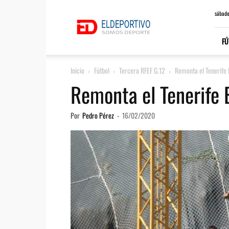
ElDeportivo.es
sábado
FÚ
Inicio
Fútbol
Tercera RFEF G.12
Remonta el Tenerife 
Remonta el Tenerife 
Por
Pedro Pérez
-
16/02/2020