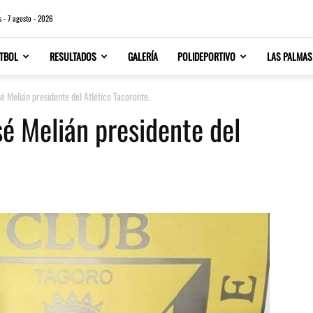
s - 7 agosto - 2026
TBOL
RESULTADOS
GALERÍA
POLIDEPORTIVO
LAS PALMAS
é Melián presidente del Atlético Tacoronte.
é Melián presidente del