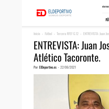
ElDeportivo.es
vierne
FÚ
Inicio
Fútbol
Tercera RFEF G.12
ENTREVISTA: Juan Jos
ENTREVISTA: Juan Jos
Atlético Tacoronte.
Por
ElDeportivo.es
-
22/06/2021