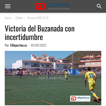
Inicio
Fútbol
Tercera RFEF G.12
Victoria del Buzanada con
incertidumbre
Por
ElDeportivo.es
-
02/05/2022